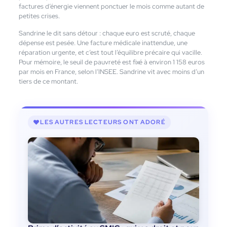
factures d’énergie viennent ponctuer le mois comme autant de
petites crises.
Sandrine le dit sans détour : chaque euro est scruté, chaque
dépense est pesée. Une facture médicale inattendue, une
réparation urgente, et c’est tout l’équilibre précaire qui vacille.
Pour mémoire, le seuil de pauvreté est fixé à environ 1 158 euros
par mois en France, selon l’INSEE. Sandrine vit avec moins d’un
tiers de ce montant.
LES AUTRES LECTEURS ONT ADORÉ