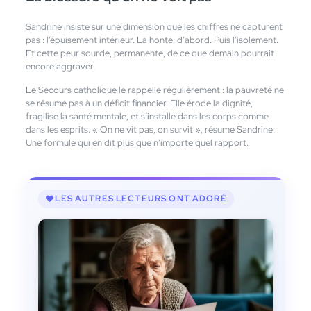
Sandrine insiste sur une dimension que les chiffres ne capturent
pas : l’épuisement intérieur. La honte, d’abord. Puis l’isolement.
Et cette peur sourde, permanente, de ce que demain pourrait
encore aggraver.
Le Secours catholique le rappelle régulièrement : la pauvreté ne
se résume pas à un déficit financier. Elle érode la dignité,
fragilise la santé mentale, et s’installe dans les corps comme
dans les esprits. « On ne vit pas, on survit », résume Sandrine.
Une formule qui en dit plus que n’importe quel rapport.
LES AUTRES LECTEURS ONT ADORÉ