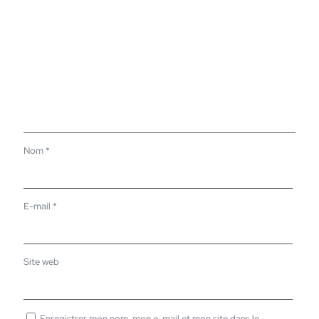
Nom
*
E-mail
*
Site web
Enregistrer mon nom, mon e-mail et mon site dans le