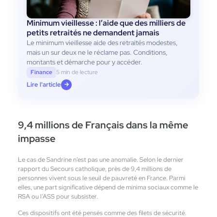
Minimum vieillesse : l’aide que des milliers de
petits retraités ne demandent jamais
Le minimum vieillesse aide des retraités modestes,
mais un sur deux ne le réclame pas. Conditions,
montants et démarche pour y accéder.
Finance
5 min de lecture
Lire l'article
→
9,4 millions de Français dans la même
impasse
Le cas de Sandrine n’est pas une anomalie. Selon le dernier
rapport du Secours catholique, près de 9,4 millions de
personnes vivent sous le seuil de pauvreté en France. Parmi
elles, une part significative dépend de minima sociaux comme le
RSA ou l’ASS pour subsister.
Ces dispositifs ont été pensés comme des filets de sécurité.