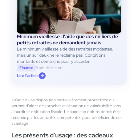
Minimum vieillesse : l’aide que des milliers de
petits retraités ne demandent jamais
Le minimum vieillesse aide des retraités modestes,
mais un sur deux ne le réclame pas. Conditions,
montants et démarche pour y accéder.
Finance
5 min de lecture
Lire l'article
→
Il s’agit d’une disposition particulièrement protectrice qui
permet d’aider des proches en situation de vulnérabilité sans
alourdir leur situation fiscale. Le handicap doit toutefois être
reconnu par les autorités compétentes pour bénéficier de cet
avantage.
Les présents d’usage : des cadeaux