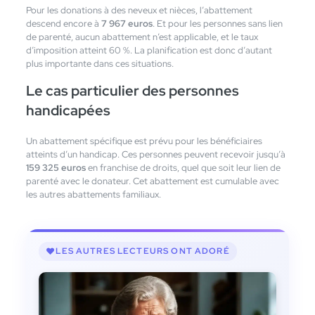
Pour les donations à des neveux et nièces, l’abattement
descend encore à
7 967 euros
. Et pour les personnes sans lien
de parenté, aucun abattement n’est applicable, et le taux
d’imposition atteint 60 %. La planification est donc d’autant
plus importante dans ces situations.
Le cas particulier des personnes
handicapées
Un abattement spécifique est prévu pour les bénéficiaires
atteints d’un handicap. Ces personnes peuvent recevoir jusqu’à
159 325 euros
en franchise de droits, quel que soit leur lien de
parenté avec le donateur. Cet abattement est cumulable avec
les autres abattements familiaux.
LES AUTRES LECTEURS ONT ADORÉ