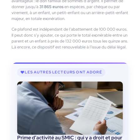
avantageux : le don familial de sommes d’argent. Il permet de
donner jusqu’à
31 865 euros
en espèces, par chèque ou par
virement, à un enfant, un petit-enfant ou un arrière-petit-enfant
majeur, en totale exonération.
Ce plafond est indépendant de l’abattement de 100 000 euros.
Il peut donc s’y ajouter, ce qui porte le total exonérable entre un
parent et un enfant à près de 132 000 euros tous les quinze ans.
Là encore, ce dispositif est renouvelable à l’issue du délai légal.
LES AUTRES LECTEURS ONT ADORÉ
Prime d’activité au SMIC : qui y a droit et pour