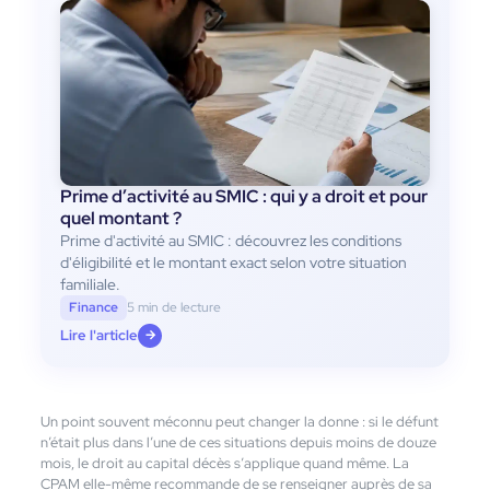
Prime d’activité au SMIC : qui y a droit et pour
quel montant ?
Prime d'activité au SMIC : découvrez les conditions
d'éligibilité et le montant exact selon votre situation
familiale.
Finance
5 min de lecture
Lire l'article
→
Un point souvent méconnu peut changer la donne : si le défunt
n’était plus dans l’une de ces situations depuis moins de douze
mois, le droit au capital décès s’applique quand même. La
CPAM elle-même recommande de se renseigner auprès de sa